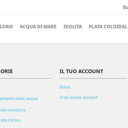
It
CLORO
ACQUA DI MARE
ZEOLITA
PLATA COLOIDAL
GORIE
IL TUO ACCOUNT
Entra
Crea nuovo account
tamento delle acque
ido cloridrico
ido Citrico