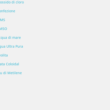
ossido di cloro
onfezione
MS
MSO
cqua di mare
gua Ultra Pura
olita
ata Coloidal
lu di Metilene