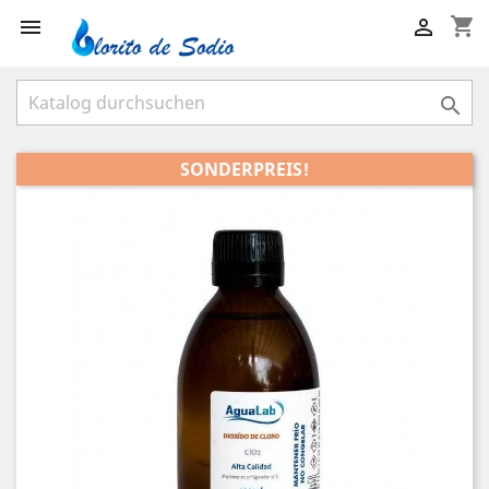
shopping_cart



SONDERPREIS!