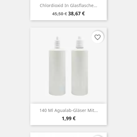
Chlordioxid In Glasflasche...
Verkaufspreis
Preis
38,67 €
45,50 €
favorite_border
140 Ml Agualab-Gläser Mit...
Preis
1,99 €