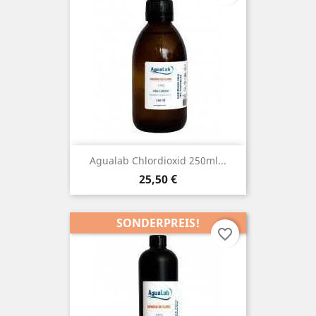
Agualab Chlordioxid 250ml...
Preis
25,50 €
SONDERPREIS!
favorite_border