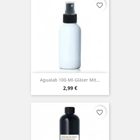
favorite_border
Agualab 100-Ml-Gläser Mit...
Preis
2,99 €
favorite_border