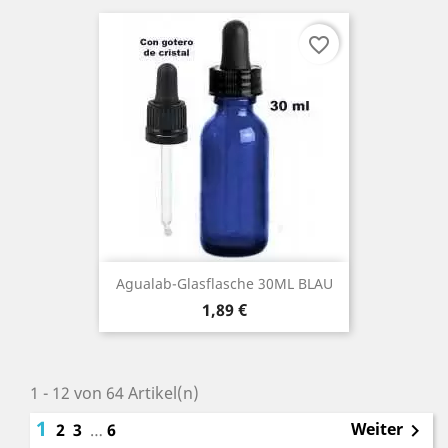
favorite_border
Agualab-Glasflasche 30ML BLAU
Preis
1,89 €
1 - 12 von 64 Artikel(n)
1
Weiter
2
3
…
6
