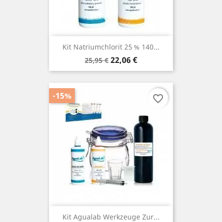
Kit Natriumchlorit 25 % 140...
Verkaufspreis
Preis
22,06 €
25,95 €
-15%
favorite_border
Kit Agualab Werkzeuge Zur...