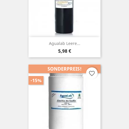
Agualab Leere...
Preis
5,98 €
SONDERPREIS!
favorite_border
-15%