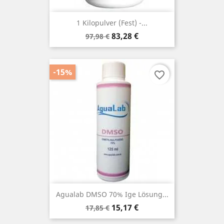
1 Kilopulver (fest) -...
Verkaufspreis
Preis
83,28 €
97,98 €
-15%
favorite_border
Agualab DMSO 70% Ige Lösung...
Verkaufspreis
Preis
15,17 €
17,85 €