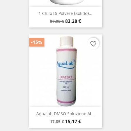
1 Chilo Di Polvere (solido)...
Prezzo
Prezzo
83,28 €
97,98 €
base
-15%
favorite_border
Agualab DMSO Soluzione Al...
Prezzo
Prezzo
15,17 €
17,85 €
base