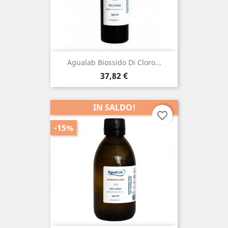
Agualab Biossido Di Cloro...
Prezzo
37,82 €
IN SALDO!
favorite_border
-15%