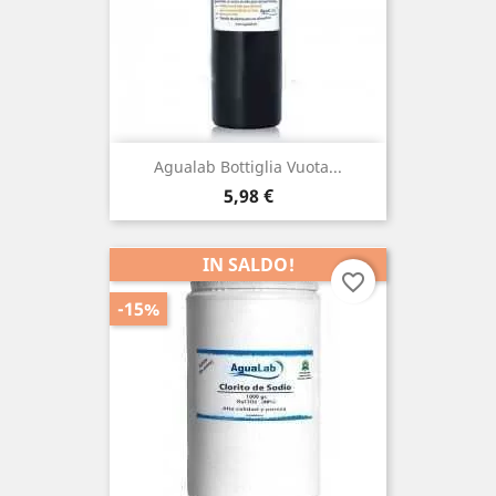
Agualab Bottiglia Vuota...
Prezzo
5,98 €
IN SALDO!
favorite_border
-15%