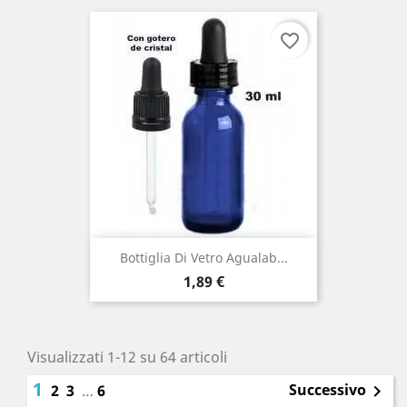
favorite_border
Bottiglia Di Vetro Agualab...
Prezzo
1,89 €
Visualizzati 1-12 su 64 articoli
1
Successivo
2
3
…
6
