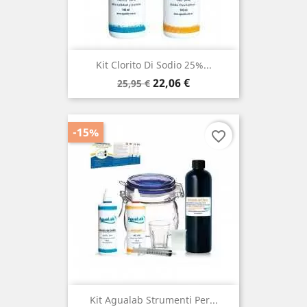
Kit Clorito Di Sodio 25%...
Prezzo
Prezzo
22,06 €
25,95 €
base
-15%
favorite_border
Kit Agualab Strumenti Per...