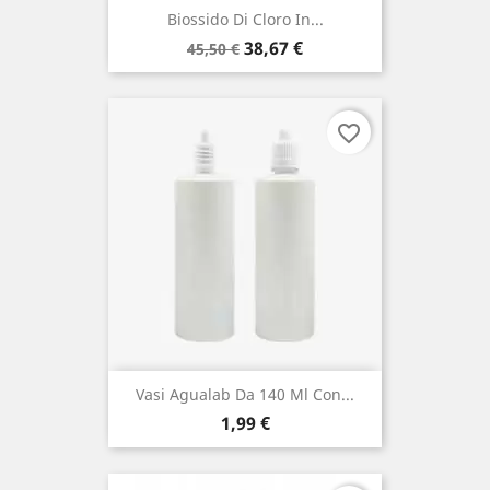
Biossido Di Cloro In...
Prezzo
Prezzo
38,67 €
45,50 €
base
favorite_border
Vasi Agualab Da 140 Ml Con...
Prezzo
1,99 €