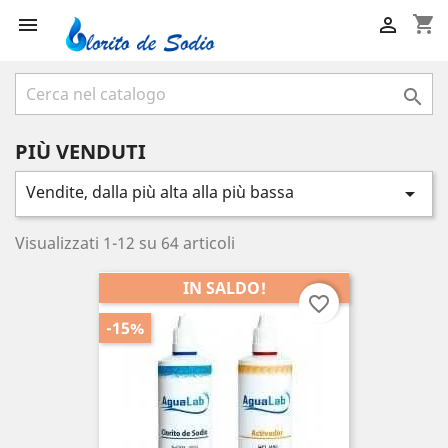
shopping_cart



PIÙ VENDUTI
Vendite, dalla più alta alla più bassa

Visualizzati 1-12 su 64 articoli
IN SALDO!
favorite_border
-15%