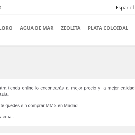
8
Español
CLORO
AGUA DE MAR
ZEOLITA
PLATA COLOIDAL
ra tienda online lo encontrarás al mejor precio y la mejor calid
ula. 
o te quedes sin comprar MMS en Madrid.
y email.