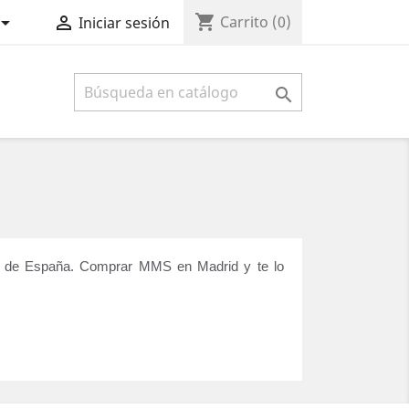
shopping_cart


Carrito
(0)
Iniciar sesión

ad de España. Comprar MMS en Madrid y te lo 