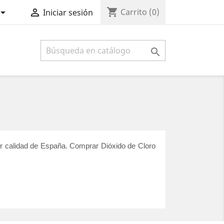
shopping_cart


Carrito
(0)
Iniciar sesión

jor calidad de España. Comprar Dióxido de Cloro 