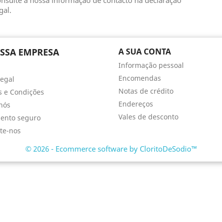
nsulte a nossa informação de contacto na declaração
gal.
SSA EMPRESA
A SUA CONTA
Informação pessoal
Encomendas
Legal
Notas de crédito
 e Condições
Endereços
nós
Vales de desconto
ento seguro
te-nos
© 2026 - Ecommerce software by CloritoDeSodio™