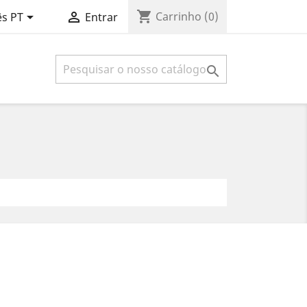
shopping_cart


Carrinho
(0)
s PT
Entrar
