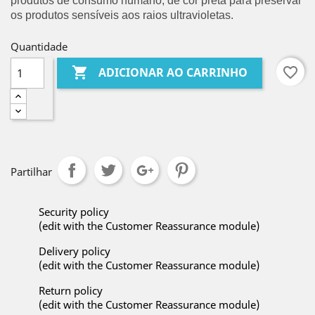
produtos de consumo humano, de cor preta para preservar 
os produtos sensíveis aos raios ultravioletas.
Quantidade

favorite_border
ADICIONAR AO CARRINHO
Partilhar
Security policy
(edit with the Customer Reassurance module)
Delivery policy
(edit with the Customer Reassurance module)
Return policy
(edit with the Customer Reassurance module)