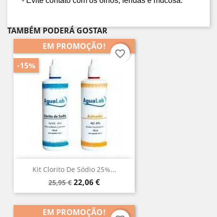
- Evite contato com os olhos, feridas e mucosa.
TAMBÉM PODERÁ GOSTAR
EM PROMOÇÃO!
favorite_border
-15%
Kit Clorito De Sódio 25%...
Preço
Preço
22,06 €
25,95 €
normal
EM PROMOÇÃO!