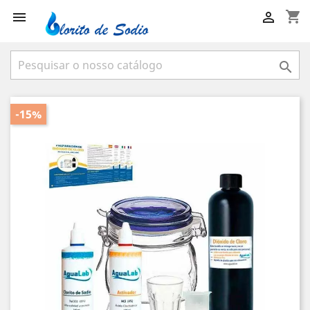
shopping_cart



-15%