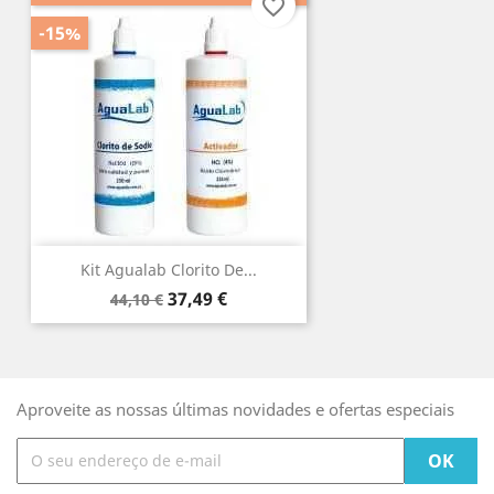
favorite_border
-15%
Kit Agualab Clorito De...
Preço
Preço
37,49 €
44,10 €
normal
Aproveite as nossas últimas novidades e ofertas especiais