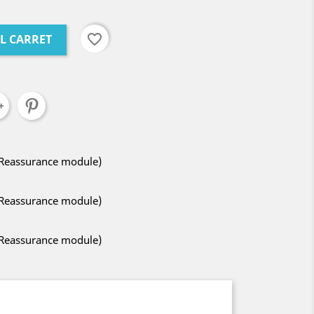
favorite_border
AL CARRET
 Reassurance module)
 Reassurance module)
 Reassurance module)