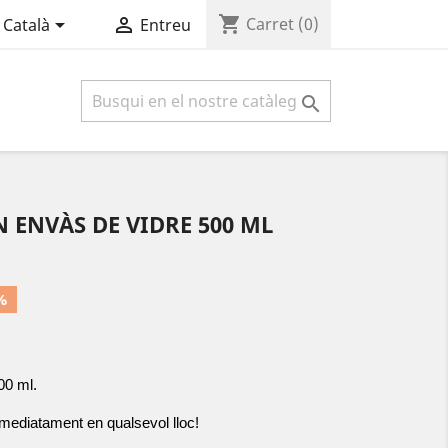
shopping_cart


Carret
(0)
Català
Entreu

N ENVÀS DE VIDRE 500 ML
%
00 ml. 
mmediatament en qualsevol lloc!