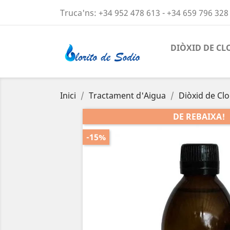
Truca'ns:
+34 952 478 613 - +34 659 796 328
DIÒXID DE CL
Inici
Tractament d'Aigua
Diòxid de Clo
DE REBAIXA!
-15%