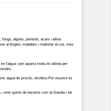
fongs, algues, paràsits, àcars i altres 
 al·lèrgies, malalties i malestar al cos, mes 
en l'aigua i per aquest motiu és idònia per 
prendre.
ent, aigua de procés, etcètera Per resumir és 
, certs quists de bacteris com la Giardia i els 