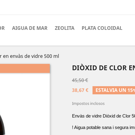
OR
AIGUA DE MAR
ZEOLITA
PLATA COLOIDAL
r en envàs de vidre 500 ml
DIÒXID DE CLOR E
45,50 €
38,67 €
ESTALVIA UN 15
Impostos inclosos
Envàs de vidre Diòxid de Clor 5
! Aigua potable sana i segura i