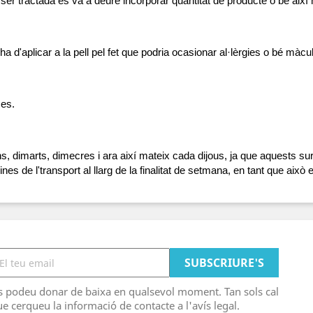
er tractada es va a deure incorporar quantitat de producte o bé així m
'ha d'aplicar a la pell pel fet que podria ocasionar al·lèrgies o bé mà
ses.
s, dimarts, dimecres i ara així mateix cada dijous, ja que aquests s
cines de l'transport al llarg de la finalitat de setmana, en tant que aix
s podeu donar de baixa en qualsevol moment. Tan sols cal
e cerqueu la informació de contacte a l'avís legal.