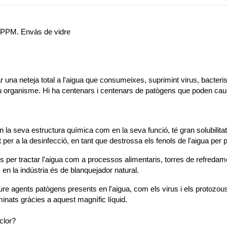
-PPM. Envàs de vidre
 una neteja total a l'aigua que consumeixes, suprimint virus, bacteris, 
u organisme. Hi ha centenars i centenars de patògens que poden causar
en la seva estructura química com en la seva funció, té gran solubilitat 
t per a la desinfecció, en tant que destrossa els fenols de l'aigua per 
s per tractar l'aigua com a processos alimentaris, torres de refredam
en la indústria és de blanquejador natural.
reure agents patògens presents en l'aigua, com els virus i els protozous
inats gràcies a aquest magnífic líquid.
clor?