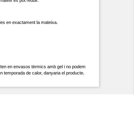
ateix es pot reduir.
cules en exactament la mateixa.
urten en envasos tèrmics amb gel i no podem 
ò en temporada de calor, danyaria el producte.