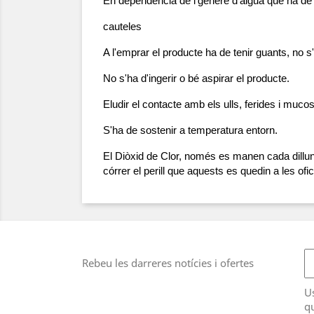
En dependència de l'gènere d'aigua que ha de s
cauteles
A l'emprar el producte ha de tenir guants, no s
No s'ha d'ingerir o bé aspirar el producte.
Eludir el contacte amb els ulls, ferides i muco
S'ha de sostenir a temperatura entorn.
El Diòxid de Clor, només es manen cada dillun
córrer el perill que aquests es quedin a les ofi
Rebeu les darreres notícies i ofertes
U
qu