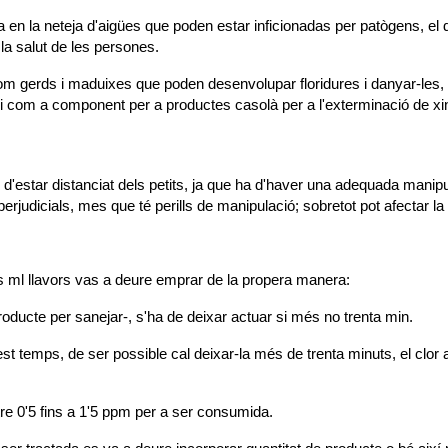
n la neteja d'aigües que poden estar inficionadas per patògens, el di
la salut de les persones.
 com gerds i maduixes que poden desenvolupar floridures i danyar-les, 
i com a component per a productes casolà per a l'exterminació de xinx
d'estar distanciat dels petits, ja que ha d'haver una adequada manipu
erjudicials, mes que té perills de manipulació; sobretot pot afectar la p
ts ml llavors vas a deure emprar de la propera manera:
producte per sanejar-, s'ha de deixar actuar si més no trenta min.
t temps, de ser possible cal deixar-la més de trenta minuts, el clor a
ntre 0'5 fins a 1'5 ppm per a ser consumida.