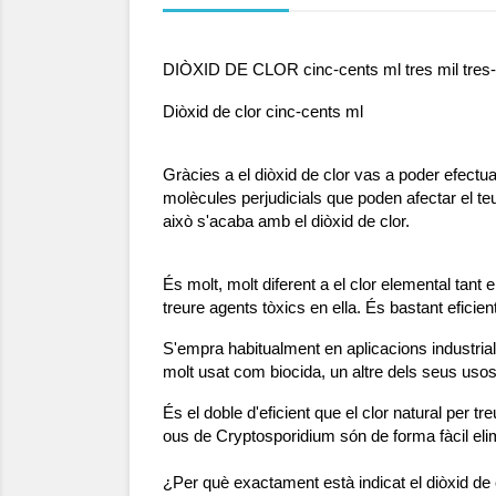
DIÒXID DE CLOR cinc-cents ml tres mil tres
Diòxid de clor cinc-cents ml
Gràcies a el diòxid de clor vas a poder efectuar
molècules perjudicials que poden afectar el te
això s'acaba amb el diòxid de clor.
És molt, molt diferent a el clor elemental tant 
treure agents tòxics en ella. És bastant eficien
S'empra habitualment en aplicacions industrial
molt usat com biocida, un altre dels seus usos 
És el doble d'eficient que el clor natural per t
ous de Cryptosporidium són de forma fàcil elim
¿Per què exactament està indicat el diòxid de 